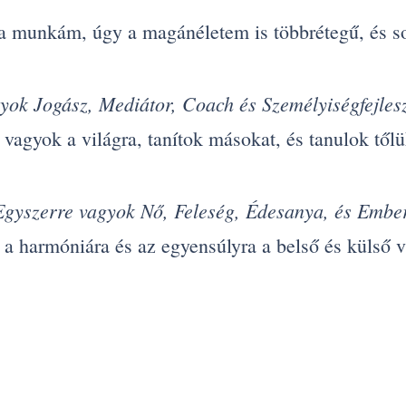
 munkám, úgy a magánéletem is többrétegű, és s
yok Jogász, Mediátor, Coach és Személyiségfejles
 vagyok a világra, tanítok másokat, és tanulok tőlü
Egyszerre vagyok Nő, Feleség, Édesanya, és Ember
a harmóniára és az egyensúlyra a belső és külső vi