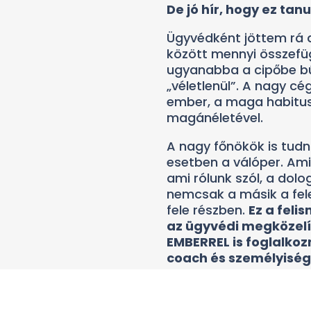
De jó hír, hogy ez tanu
Ügyvédként jöttem rá 
között mennyi összefü
ugyanabba a cipőbe búj
„véletlenül”. A nagy c
ember, a maga habitus
magánéletével.
A nagy főnökök is tudna
esetben a válóper. Am
ami rólunk szól, a dol
nemcsak a másik a fele
fele részben.
Ez a feli
az ügyvédi megközelí
EMBERREL is foglalkoz
coach és személyiségf