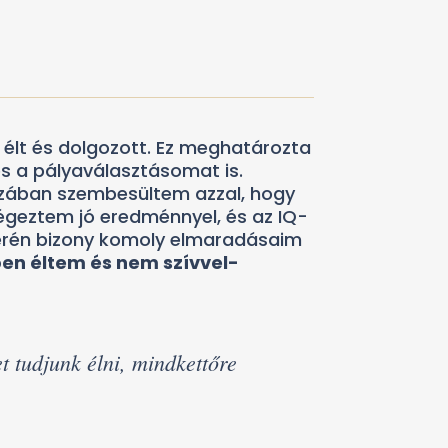
lt és dolgozott. Ez meghatározta
s a pályaválasztásomat is.
zában szembesültem azzal, hogy
égeztem jó eredménnyel, és az IQ-
erén bizony komoly elmaradásaim
en éltem és nem szívvel-
et tudjunk élni, mindkettőre