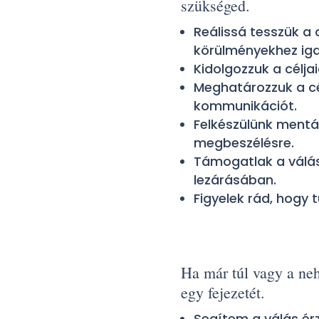
szükséged.
Reálissá tesszük a 
körülményekhez igaz
Kidolgozzuk a célja
Meghatározzuk a cé
kommunikációt.
Felkészülünk mentá
megbeszélésre.
Támogatlak a válás
lezárásában.
Figyelek rád, hogy
Ha már túl vagy a neh
egy fejezetét.
Segítem a válás érz