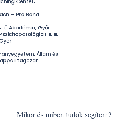
ching Center,
oach – Pro Bona
sztő Akadémia, Győr
ichopatológia I. II. III.
 Győr
mányegyetem, Állam és
nappali tagozat
Mikor és miben tudok segíteni?