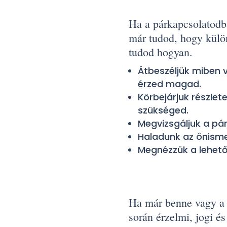
Ha a párkapcsolatod
már tudod, hogy külö
tudod hogyan.
Átbeszéljük miben 
érzed magad.
Körbejárjuk részlet
szükséged.
Megvizsgáljuk a pá
Haladunk az önisme
Megnézzük a lehető
Ha már benne vagy a 
során érzelmi, jogi é