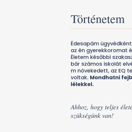
Történetem
Édesapám ügyvédként é
az én gyerekkoromat é
Életem későbbi szakas
bár számos iskolát elv
m növekedett, az EQ t
voltak.
Mondhatni fejb
lélekkel.
Ahhoz, hogy teljes élet
szükségünk van!