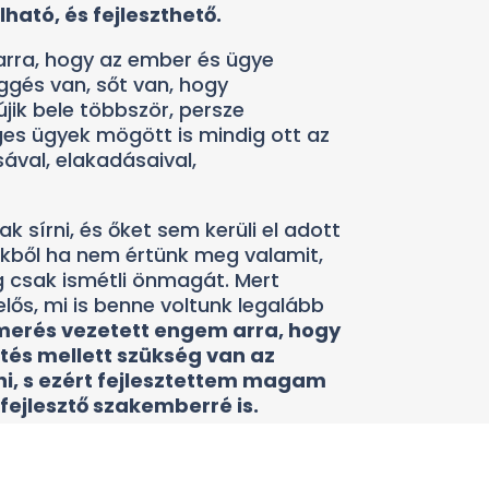
lható, és fejleszthető.
arra, hogy az ember és ügye
ggés van, sőt van, hogy
ik bele többször, persze
éges ügyek mögött is mindig ott az
ával, elakadásaival,
k sírni, és őket sem kerüli el adott
ikből ha nem értünk meg valamit,
og csak ismétli önmagát. Mert
lős, mi is benne voltunk legalább
smerés vezetett engem arra, hogy
tés mellett szükség van az
ni, s ezért fejlesztettem magam
ejlesztő szakemberré is.