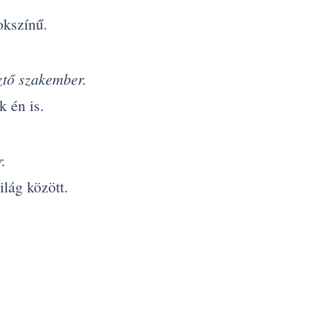
okszínű.
ztő szakember.
k én is.
.
lág között.