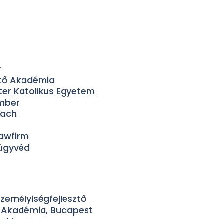
r
ztő Akadémia
er Katolikus Egyetem
ember
oach
Lawfirm
 ügyvéd
 Személyiségfejlesztő
ő Akadémia, Budapest