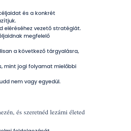
céljaidat és a konkrét
ítjuk.
id eléréséhez vezető stratégiát.
ljaidnak megfelelő
lisan a következő tárgyalásra,
, mint jogi folyamat mielőbbi
 tudd nem vagy egyedül.
ezén, és szeretnéd lezárni életed
elmi feldolgozását.