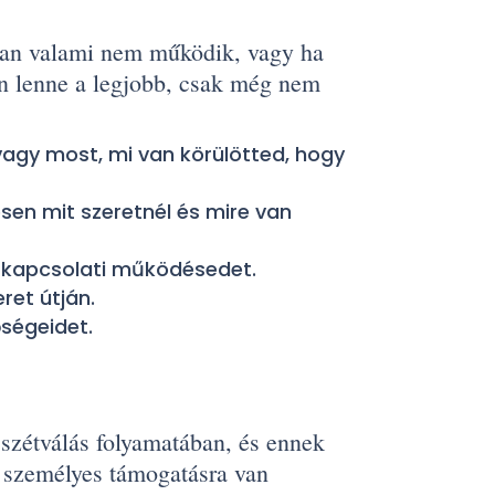
ban valami nem működik, vagy ha
n lenne a legjobb, csak még nem
vagy most, mi van körülötted, hogy
esen mit szeretnél és mire van
rkapcsolati működésedet.
ret útján.
ségeidet.
szétválás folyamatában, és ennek
s személyes támogatásra van