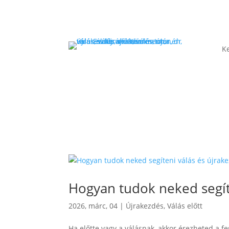
K
Hogyan tudok neked segít
2026, márc, 04
|
Újrakezdés
,
Válás előtt
Ha előtte vagy a válásnak, akkor érezheted a f