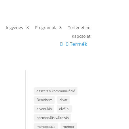
Ingyenes
Programok
Történetem
Kapcsolat
0 Termék
asszertív kommunikáció
Benidorm
divat
elvonulás
elválni
hormonális változás
menopauza
mentor