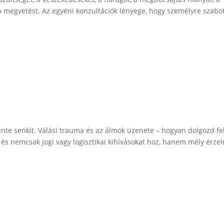
 a megvetést. Az egyéni konzultációk lényege, hogy személyre szabo
zinte senkit. Válási trauma és az álmok üzenete – hogyan dolgozd fe
 és nemcsak jogi vagy logisztikai kihívásokat hoz, hanem mély érze