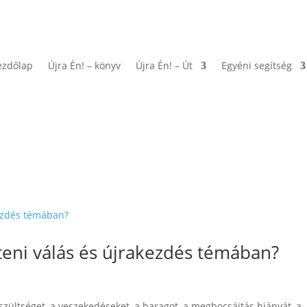
ezdőlap
Újra Én! – könyv
Újra Én! – Út
Egyéni segítség
eni válás és újrakezdés témában?
eszültséget, a veszekedéseket, a haragot, a megbocsájtás hiányát, a