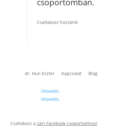
csoportomban.
Csatlakozz hozzánk!
dr. Hun Eszter
Kapcsolat
Blog
Követés
Követés
Csatlakozz a
zárt Facebook csoportomhoz!