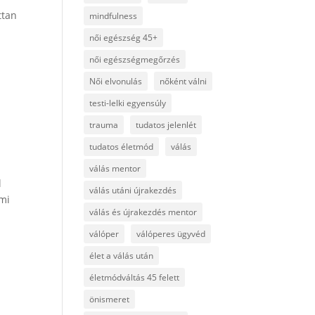
ttan
mindfulness
női egészség 45+
női egészségmegőrzés
Női elvonulás
nőként válni
testi-lelki egyensúly
trauma
tudatos jelenlét
tudatos életmód
válás
válás mentor
l
válás utáni újrakezdés
lmi
válás és újrakezdés mentor
válóper
válóperes ügyvéd
élet a válás után
életmódváltás 45 felett
önismeret