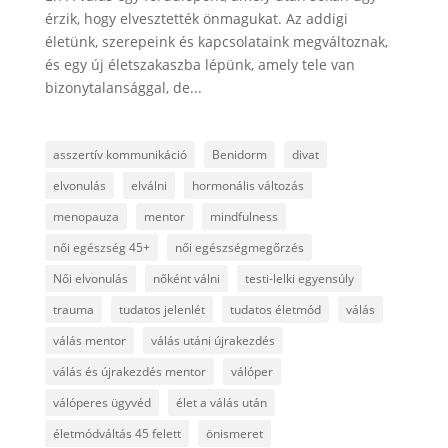
érzik, hogy elvesztették önmagukat. Az addigi
életünk, szerepeink és kapcsolataink megváltoznak,
és egy új életszakaszba lépünk, amely tele van
bizonytalansággal, de...
asszertív kommunikáció
Benidorm
divat
elvonulás
elválni
hormonális változás
menopauza
mentor
mindfulness
női egészség 45+
női egészségmegőrzés
Női elvonulás
nőként válni
testi-lelki egyensúly
trauma
tudatos jelenlét
tudatos életmód
válás
válás mentor
válás utáni újrakezdés
válás és újrakezdés mentor
válóper
válóperes ügyvéd
élet a válás után
életmódváltás 45 felett
önismeret