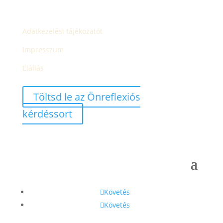
Adatkezelési tájékozatót
Impresszum
Elállás
Töltsd le az Önreflexiós
kérdéssort
Követés
Követés